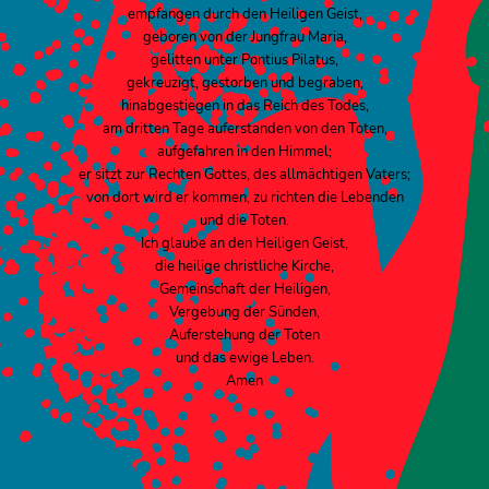
empfangen durch den Heiligen Geist,
geboren von der Jungfrau Maria,
gelitten unter Pontius Pilatus,
gekreuzigt, gestorben und begraben,
hinabgestiegen in das Reich des Todes,
am dritten Tage auferstanden von den Toten,
aufgefahren in den Himmel;
er sitzt zur Rechten Gottes, des allmächtigen Vaters;
von dort wird er kommen, zu richten die Lebenden
und die Toten.
Ich glaube an den Heiligen Geist,
die heilige christliche Kirche,
Gemeinschaft der Heiligen,
Vergebung der Sünden,
Auferstehung der Toten
und das ewige Leben.
Amen