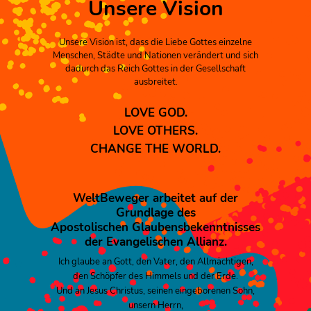
Unsere Vision
Unsere Vision ist, dass die Liebe Gottes einzelne
Menschen, Städte und Nationen verändert und sich
dadurch das Reich Gottes in der Gesellschaft
ausbreitet.
LOVE GOD.
LOVE OTHERS.
CHANGE THE WORLD.
WeltBeweger arbeitet auf der
Grundlage des
Apostolischen Glaubensbekenntnisses
der Evangelischen Allianz.
Ich glaube an Gott, den Vater, den Allmächtigen,
den Schöpfer des Himmels und der Erde.
Und an Jesus Christus, seinen eingeborenen Sohn,
unsern Herrn,